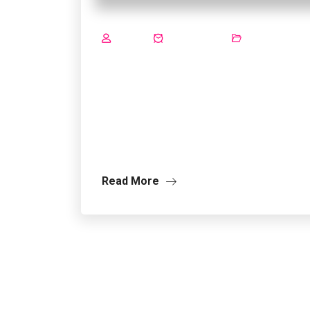
ADMIN
JUNI 19, 2019
BLOG
Dengan ikut EEC 201
yang akan kamu da
Hi Exabytes Friends, Admin mau ingetin lag
lho, yaitu tanggal 14 Agustus
Read More