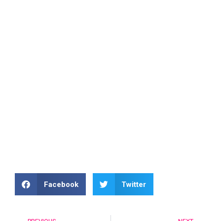
hadiah doorprize sudah kami siapkan untuk Exabytes
Friends yang datang. Jadi jangan sampai ketinggalan
ya!
Bagaimana Exabytes Friend benefit yang bakal kamu
dapatkan menarik bukan! Jadi jangan buang – buang
kesempatan terbaik ini ya! Yuk segera daftarkan dirimu.
Daftar Sekarang
Facebook
Twitter