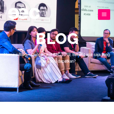
BLOG
Home
/
Blog – Dengan ikut EEC 2019, Benefit apa saja yang
akan kamu dapatkan?​