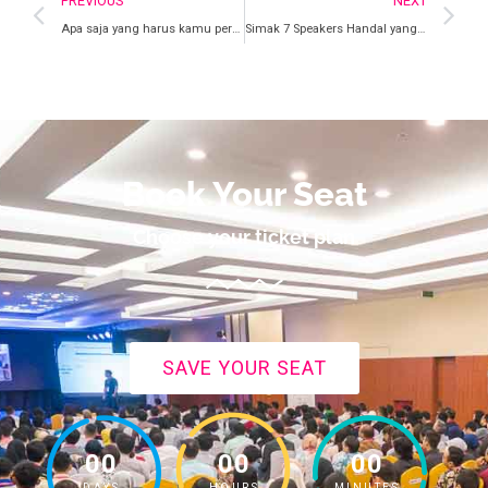
PREVIOUS
NEXT
Apa saja yang harus kamu persiapkan untuk datang ke Exabytes E-Commerce Conference
Simak 7 Speakers Handal yang Bakal Hadir di EEC 2019?
Book Your Seat
Choose your ticket plan
SAVE YOUR SEAT
00
00
00
DAYS
HOURS
MINUTES