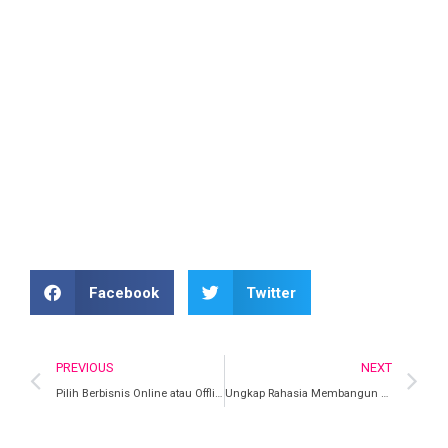
yang berbeda dan menarik. Kamu bisa mendapatkan
banyak ilmu yang tentunya bermanfaat untuk karir kamu
kedepan dengan menghadiri acara Exabytes
Ecommerce Conference 2019.
Dapatkan Tiket Disni
Facebook
Twitter
PREVIOUS
NEXT
Pilih Berbisnis Online atau Offline? Temukan Jawabannya di EEC 2019!
Ungkap Rahasia Membangun Brand Kecantikan Bersama Founder BLP Beauty di EEC 2019