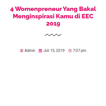
4 Womenpreneur Yang Bakal
Menginspirasi Kamu di EEC
2019
Admin
Juli 15, 2019
7:07 pm
Kamu perempuan dan ingin merintis bisnis sendiri tapi
bingung mulai darimana? Empat perempuan hebat ini
akan hadir dan menyebarkan inspirasi-inspirasi menarik
yang tentunya sangat bermanfaat buat kamu semua di
EEC 2019.