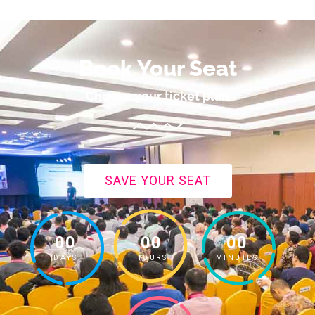
Book Your Seat
Choose your ticket plan
SAVE YOUR SEAT
00
00
00
DAYS
HOURS
MINUTES