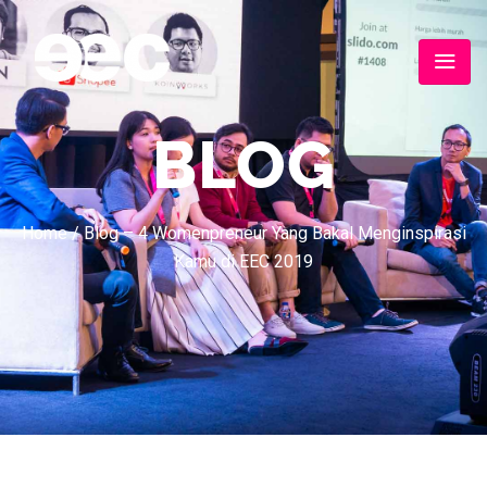
BLOG
Home
/
Blog – 4 Womenpreneur Yang Bakal Menginspirasi
Kamu di EEC 2019