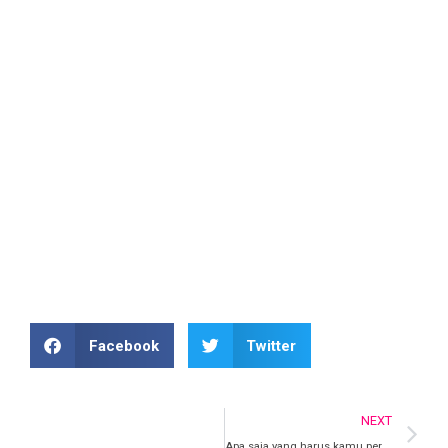
peserta. Dengan meningkatnya jumlah peserta di EEC
tahun ini, Kamu angkat berkesempatan untuk bertemu
lebih banyak orang dan membangun lebih banyak relasi
bisnis.
Sekian dari Exabytes! Sampai jumpa di EEC 2019 pada
14 Agustus 2019 dan Segera daftarkan diri kamu di
Exabytes E-Commerce Conference 2019 !
Facebook
Twitter
NEXT
Apa saja yang harus kamu persiapkan untuk datang ke Exabytes E-Commerce Conference