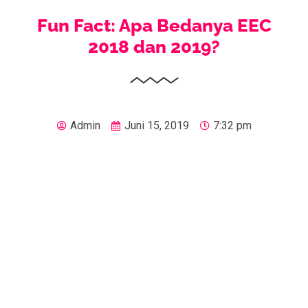
Fun Fact: Apa Bedanya EEC
2018 dan 2019?
Admin
Juni 15, 2019
7:32 pm
Hi Exabytes Friend,
Sebentar lagi Exabytes akan menyelenggarakan salah
satu konferensi e-commerce terbesar di Indonesia,
dengan menghadirkan 35 pembicara, 800 peserta dan
20+ exhibitors dari industri startup digital dan e-