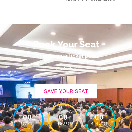
Book Your Seat
Choose your ticket plan
SAVE YOUR SEAT
00
00
00
DAYS
HOURS
MINUTES